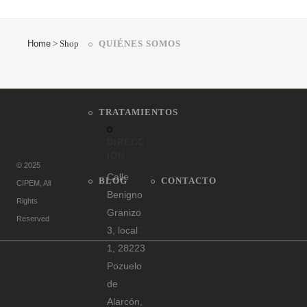
Home
>
Shop
QUIÉNES SOMOS
TRATAMIENTOS
DIRECC
IÓN
© 2025
Calle
BLOG
CONTACTO
CIPEM
, All
Benigno
Rights
Granizo
Reserved
3, local
1, 28223
Pozuelo
de
Alarcón,