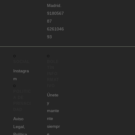
Madrid.
9180567
87
6261046
93
SOCIAL
BOLE
TÍN
Instagra
INFO
m
RMAT
IVO
POLITIC
Únete
A DE
y
PRIVACI
DAD
mante
nte
Aviso
siempr
Legal,
e
Política