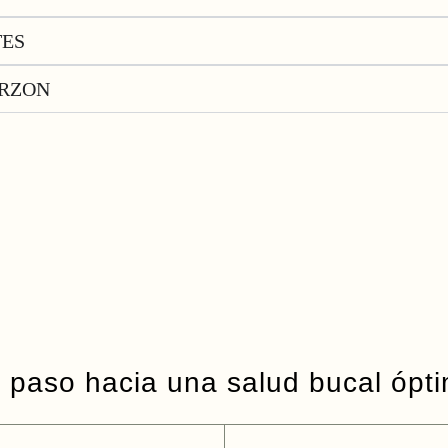
TES
ARZON
r paso hacia una salud bucal ópt